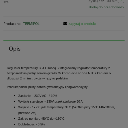
Zyskujesz
100
pkt [
?
]
szt.
dodaj do przechowalni
Producent:
TERMIPOL
zapytaj o produkt
Opis
Regulator temperatury 30A z sondą. Zintegrowany regulator temperatury z
W komplecie sonda NTC z kablem o
bezpośrednim podłączeniem grzałki.
długości 2m i instrukcja w języku polskim.
Produkt polski, pełny serwis gwarancyjny i pogwarancyjny.
Zasilanie - 230V AC +/-10%
Wyjście sterujące - 230V przekaźnikowe 30 A
Wejście - 1x czujnik temperatury NTC (5kOhm przy 25°C FI6x30mm,
przewód 2m)
Zakres pomiaru -50°C do +150°C
Dokładność - 0,5%