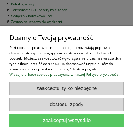
Palnik gazowy
Termometr LCD bateryjny z sondą
Wyłącznik kołyskowy 15A
Zestaw osuszacza do wędzarni
Hak podwójny do wędzenia ryb i boczków 3mm/18cm
Dławnica Agro A1555.09.08 PG9 3÷8mm
Dbamy o Twoją prywatność
Pliki cookies i pokrewne im technologie umożliwiają poprawne
Zakupy
działanie strony i pomagają nam dostosować ofertę do Twoich
potrzeb. Możesz zaakceptować wykorzystanie przez nas wszystkich
tych plików i przejść do sklepu lub dostosować użycie plików do
Pomoc
swoich preferencji, wybierając opcję "Dostosuj zgody".
Więcej o plikach cookies przeczytasz w naszej Polityce prywatności.
Moje konto
zaakceptuj tylko niezbędne
Informacje
dostosuj zgody
zaakceptuj wszystkie
Użytkowanie sklepu oznacza zgodę na wykorzystywanie plików cookies.
Szczegółowe informacje w
Polityce prywatności
.