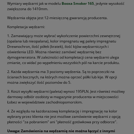
Wymiary wędzarni jak w modelu
Booxa Smoker 165
, jedynie wysokość
zwiększona do 1410mm.
Wędzarnia objęta jest 12-miesięczną gwarancją producenta.
Kompletacja wędzarni:
1. Zamawiający może wybrać wykończenie powierzchni zewnętrznej
(opalana lub nieopalana), kolor impregnatu wg palety impregnatu
Drewnochron, ilość półek (kratek), ilość kijów wędzarniczych i
oświetlenia LED. Można również zamówić wędzarnię bez
dymogeneratora. W zależności od kompletacji cena wędzarni ulega
zmianie, co widać po wypełnieniu wszystkich pól na karcie produktu.
2. Każda wędzarnia ma 3 poziomy wędzenia. Są to poprzeczki na
ścianach bocznych, na których można oprzeć półki lub kije. W opcji
można zwiększyć ilość poziomów do 5.
3. Koszt wysyłki wędzarni (paleta) wynosi 195PLN. Jest również możliwy
darmowy odbiór osobisty w magazynie producenta w miejscowości
Łobez w województwie zachodniopomorskim.
4. Ze względu na każdorazową kompletację i impregnację na kolor
wybrany przez klienta nie jest możliwe zamówienie wędzarni z opcją
płatności "za pobraniem" ani "płatność gotówkowa przy odbiorze".
Uwaga: Zamówienia na wędzarnię nie można łączyć z innymi