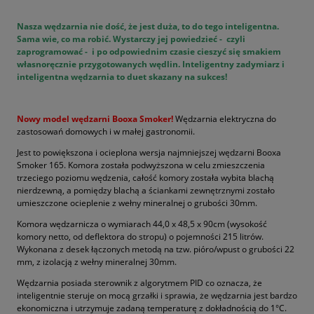
Nasza wędzarnia nie dość, że jest duża, to do tego inteligentna.
Sama wie, co ma robić. Wystarczy jej powiedzieć - czyli
zaprogramować - i po odpowiednim czasie cieszyć się smakiem
własnoręcznie przygotowanych wędlin. Inteligentny zadymiarz i
inteligentna wędzarnia to duet skazany na sukces!
Nowy model wędzarni Booxa Smoker!
Wędzarnia elektryczna do
zastosowań domowych i w małej gastronomii.
Jest to powiększona i ocieplona wersja najmniejszej wędzarni Booxa
Smoker 165. Komora została podwyższona w celu zmieszczenia
trzeciego poziomu wędzenia, całość komory została wybita blachą
nierdzewną, a pomiędzy blachą a ściankami zewnętrznymi zostało
umieszczone ocieplenie z wełny mineralnej o grubości 30mm.
Komora wędzarnicza o wymiarach 44,0 x 48,5 x 90cm (wysokość
komory netto, od deflektora do stropu) o pojemności 215 litrów.
Wykonana z desek łączonych metodą na tzw. pióro/wpust o grubości 22
mm, z izolacją z wełny mineralnej 30mm.
Wędzarnia posiada sterownik z algorytmem PID co oznacza, że
inteligentnie steruje on mocą grzałki i sprawia, że wędzarnia jest bardzo
ekonomiczna i utrzymuje zadaną temperaturę z dokładnością do 1°C.