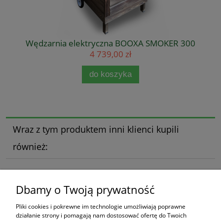
Wędzarnia elektryczna BOOXA SMOKER 300
4 739,00 zł
do koszyka
Wraz z tym produktem inni klienci kupili
również:
Hak do wędzarni typu S 3mm/14cm
Hak podwójny do wędzenia ryb i boczków 3mm/18cm
Dbamy o Twoją prywatność
Pliki cookies i pokrewne im technologie umożliwiają poprawne
Zakupy
działanie strony i pomagają nam dostosować ofertę do Twoich