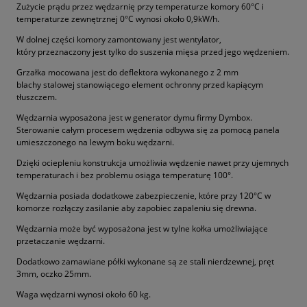
Zużycie prądu przez wędzarnię przy temperaturze komory 60°C i
temperaturze zewnętrznej 0°C wynosi około 0,9kW/h.
W dolnej części komory zamontowany jest wentylator,
który przeznaczony jest tylko do suszenia mięsa przed jego wędzeniem.
Grzałka mocowana jest do deflektora wykonanego z 2 mm
blachy stalowej stanowiącego element ochronny przed kapiącym
tłuszczem.
Wędzarnia wyposażona jest w generator dymu firmy Dymbox.
Sterowanie całym procesem wędzenia odbywa się za pomocą panela
umieszczonego na lewym boku wędzarni.
Dzięki ociepleniu konstrukcja umożliwia wędzenie nawet przy ujemnych
temperaturach i bez problemu osiąga temperaturę 100°.
Wędzarnia posiada dodatkowe zabezpieczenie, które przy 120°C w
komorze rozłączy zasilanie aby zapobiec zapaleniu się drewna.
Wędzarnia może być wyposażona jest w tylne kołka umożliwiające
przetaczanie wędzarni.
Dodatkowo zamawiane półki wykonane są ze stali nierdzewnej, pręt
3mm, oczko 25mm.
Waga wędzarni wynosi około 60 kg.