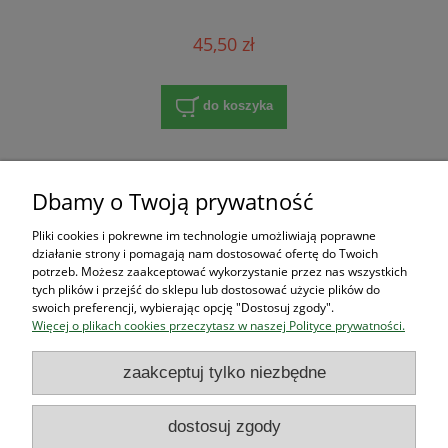
45,50 zł
do koszyka
«
1
2
3
»
Dbamy o Twoją prywatność
Pliki cookies i pokrewne im technologie umożliwiają poprawne
Zakupy
działanie strony i pomagają nam dostosować ofertę do Twoich
potrzeb. Możesz zaakceptować wykorzystanie przez nas wszystkich
tych plików i przejść do sklepu lub dostosować użycie plików do
Pomoc
swoich preferencji, wybierając opcję "Dostosuj zgody".
Więcej o plikach cookies przeczytasz w naszej Polityce prywatności.
Moje konto
zaakceptuj tylko niezbędne
Informacje
dostosuj zgody