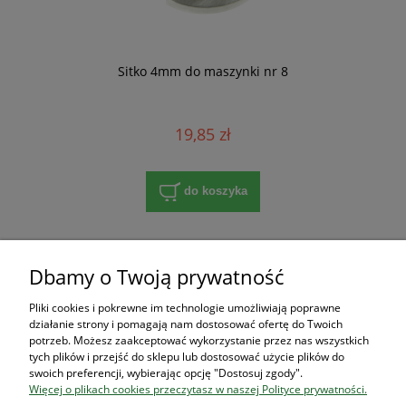
Sitko 4mm do maszynki nr 8
19,85 zł
do koszyka
«
1
2
»
Dbamy o Twoją prywatność
Pliki cookies i pokrewne im technologie umożliwiają poprawne
Zakupy
działanie strony i pomagają nam dostosować ofertę do Twoich
potrzeb. Możesz zaakceptować wykorzystanie przez nas wszystkich
tych plików i przejść do sklepu lub dostosować użycie plików do
Pomoc
swoich preferencji, wybierając opcję "Dostosuj zgody".
Więcej o plikach cookies przeczytasz w naszej Polityce prywatności.