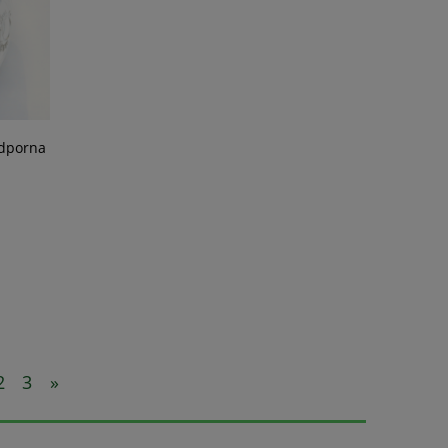
dporna
2
3
»