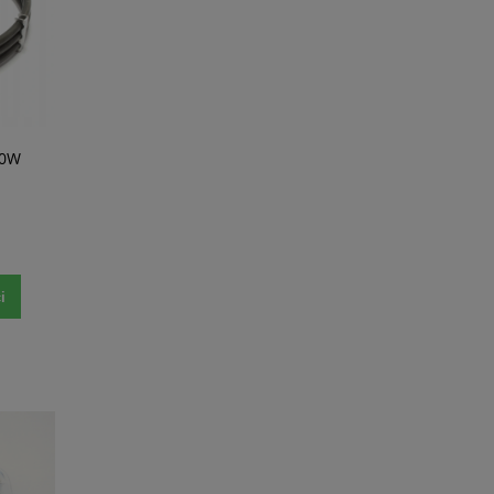
00W
i