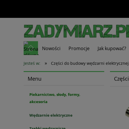
Nowości
Promocje
Jak kupować?
»
Jesteś w:
Części do budowy wędzarni elektrycznej
Menu
Częśc
Piekarnictwo, słody, formy,
akcesoria
Wędzarnie elektryczne
Zrębki wędzarnicze