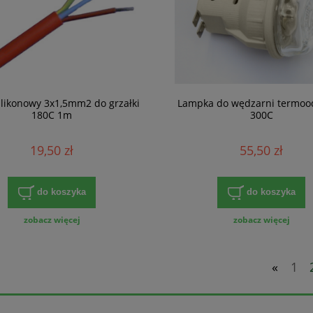
ilikonowy 3x1,5mm2 do grzałki
Lampka do wędzarni termoo
180C 1m
300C
19,50 zł
55,50 zł
do koszyka
do koszyka
zobacz więcej
zobacz więcej
«
1