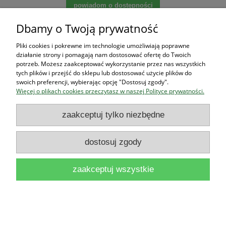
powiadom o dostępności
Dbamy o Twoją prywatność
Pliki cookies i pokrewne im technologie umożliwiają poprawne
Zakupy
działanie strony i pomagają nam dostosować ofertę do Twoich
potrzeb. Możesz zaakceptować wykorzystanie przez nas wszystkich
tych plików i przejść do sklepu lub dostosować użycie plików do
Pomoc
swoich preferencji, wybierając opcję "Dostosuj zgody".
Więcej o plikach cookies przeczytasz w naszej Polityce prywatności.
Moje konto
zaakceptuj tylko niezbędne
Informacje
dostosuj zgody
zaakceptuj wszystkie
Użytkowanie sklepu oznacza zgodę na wykorzystywanie plików cookies.
Szczegółowe informacje w
Polityce prywatności
.
pokaż pełną wersję strony
Sklep internetowy Shoper.pl