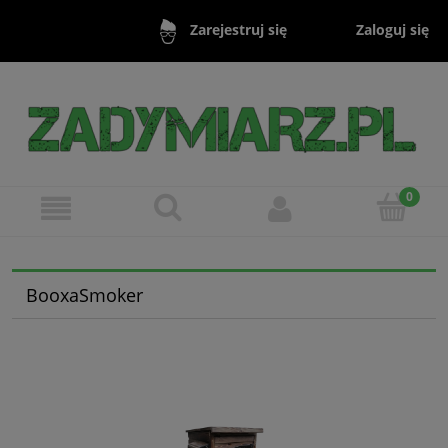
Zaloguj się
Zarejestruj się
BooxaSmoker